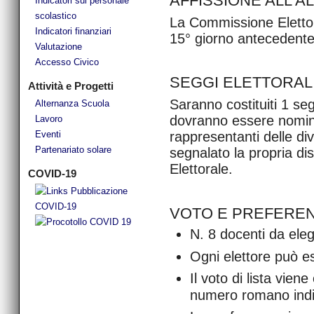
AFFISSIONE ALL’A
Indicatori sul personale
scolastico
La Commissione Elettoral
Indicatori finanziari
15° giorno antecedente 
Valutazione
Accesso Civico
SEGGI ELETTORAL
Attività e Progetti
Saranno costituiti 1 seg
Alternanza Scuola
dovranno essere nominat
Lavoro
Eventi
rappresentanti delle d
Partenariato solare
segnalato la propria di
Elettorale.
COVID-19
VOTO E PREFERE
N. 8 docenti da ele
Ogni elettore può e
Il voto di lista vi
numero romano indi