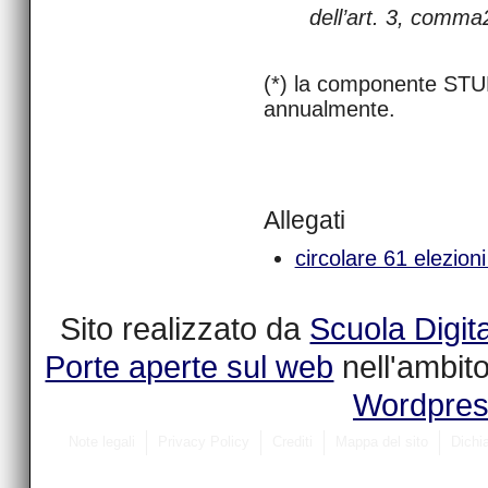
dell’art. 3, comma2
(*) la componente STU
annualmente.
Allegati
circolare 61 elezioni
Sito realizzato da
Scuola Digit
Porte aperte sul web
nell'ambit
Wordpre
Note legali
Privacy Policy
Crediti
Mappa del sito
Dichia