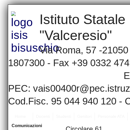
Istituto Statal
"Valceresio"
Via Roma, 57 -21050 -
1807300 - Fax
E
PEC: vais00400r@pec.istruzi
Cod.Fisc. 95 044 940 120 
Home
Docenti
Studenti
Genitori
Personale ATA
Comunicazioni
Circolare 61